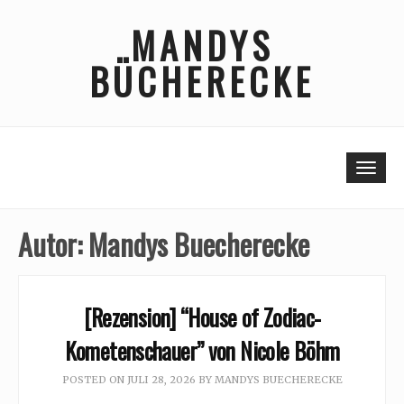
Skip
MANDYS
to
content
BÜCHERECKE
Togg
Autor:
Mandys Buecherecke
[Rezension] “House of Zodiac-
Kometenschauer” von Nicole Böhm
POSTED ON
JULI 28, 2026
BY
MANDYS BUECHERECKE