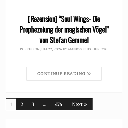
[Rezension] “Soul Wings- Die
Prophezeiung der magischen Vögel”
von Stefan Gemmel
POSTED ON
JULI 22, 2026
BY
MANDYS BUECHERECKE
CONTINUE READING
1
2
3
…
474
Next »