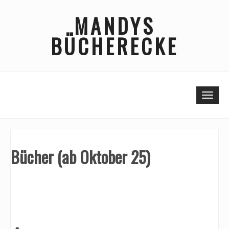
Skip
MANDYS
to
content
BÜCHERECKE
Togg
Bücher (ab Oktober 25)