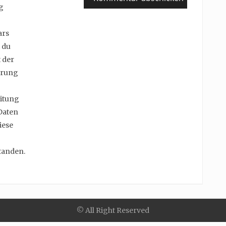
g
ars
 du
 der
erung
itung
Daten
iese
tanden.
© All Right Reserved