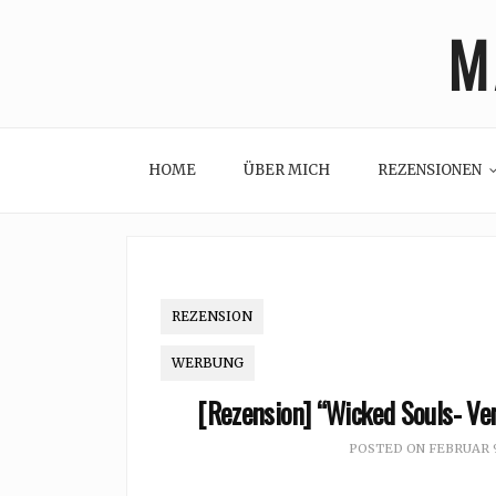
Skip
M
to
content
HOME
ÜBER MICH
REZENSIONEN
REZENSION
WERBUNG
[Rezension] “Wicked Souls- Ve
POSTED ON
FEBRUAR 9