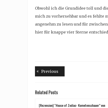
Obwohl ich die Grundidee toll und di
mich zu vorhersehbar und es fehlte
angenehm zu lesen und für zwischend
hier für knappe vier Sterne entschie
Beitragsnavigation
Previous
Previous
post:
Related Posts
[Rezension] “House of Zodiac- Kometenschauer” von