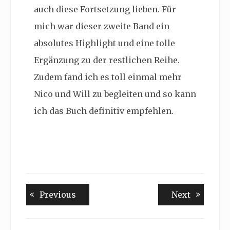
auch diese Fortsetzung lieben. Für
mich war dieser zweite Band ein
absolutes Highlight und eine tolle
Ergänzung zu der restlichen Reihe.
Zudem fand ich es toll einmal mehr
Nico und Will zu begleiten und so kann
ich das Buch definitiv empfehlen.
Beitragsnavigation
Previous
Next
Previous
Next
post:
post: