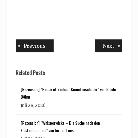
Beitragsnavigation
Previous
Next
Previous
Next
post:
post:
Related Posts
[Rezension] “House of Zodiac- Kometenschauer” von Nicole
Böhm
Juli 28, 2026
[Rezension] “Whisperwicks – Die Suche nach den
Flüsterflammen” von Jordan Lees