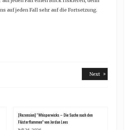
 auf jeden Fall einen Blick riskieren, denn
ns auf jeden Fall sehr auf die Fortsetzung.
Next
Next
post:
[Rezension] “Whisperwicks – Die Suche nach den
Flüsterflammen” von Jordan Lees