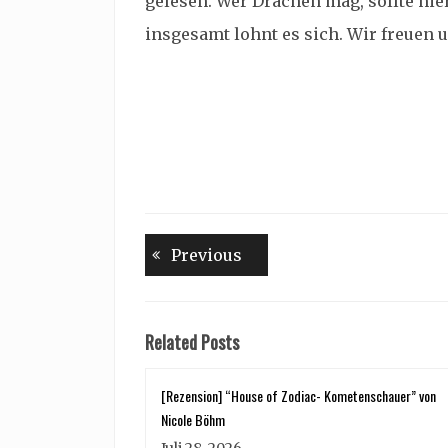
gelesen. Wer Drachen mag, sollte hier
insgesamt lohnt es sich. Wir freuen u
Beitragsnavigation
Previous
Previous
post:
Related Posts
[Rezension] “House of Zodiac- Kometenschauer” von
Nicole Böhm