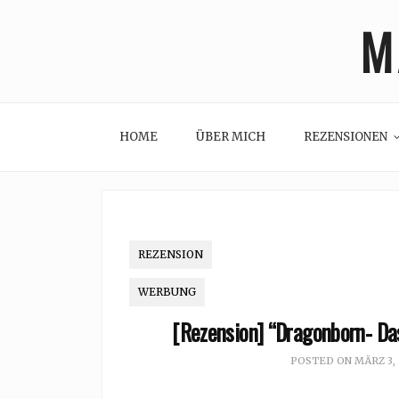
Skip
M
to
content
HOME
ÜBER MICH
REZENSIONEN
REZENSION
WERBUNG
[Rezension] “Dragonborn- Da
POSTED ON
MÄRZ 3,