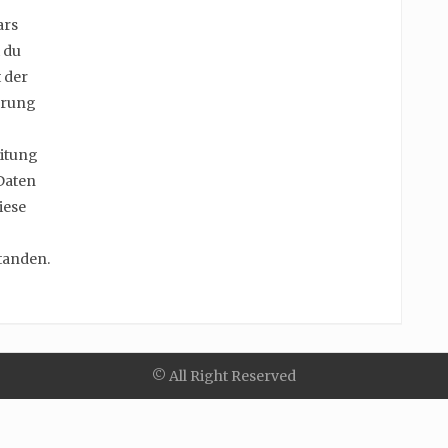
ars
 du
 der
erung
itung
Daten
iese
tanden.
© All Right Reserved