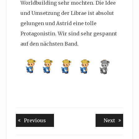
Worldbuilding sehr mochten. Die Idee
und Umsetzung der Librae ist absolut
gelungen und Astrid eine tolle
Protagonistin. Wir sind sehr gespannt
auf den nächsten Band.
Beitragsnavigation
Previous
Next
Previous
Next
post:
post: