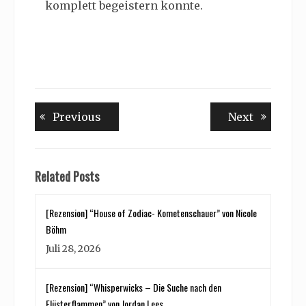
komplett begeistern konnte.
Beitragsnavigation
Previous
Next
Previous
Next
post:
post:
Related Posts
[Rezension] “House of Zodiac- Kometenschauer” von Nicole
Böhm
Juli 28, 2026
[Rezension] “Whisperwicks – Die Suche nach den
Flüsterflammen” von Jordan Lees