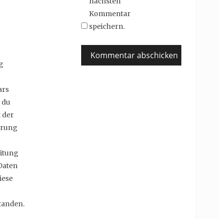
nächsten
Kommentar
speichern.
g
ars
 du
 der
erung
itung
Daten
iese
tanden.