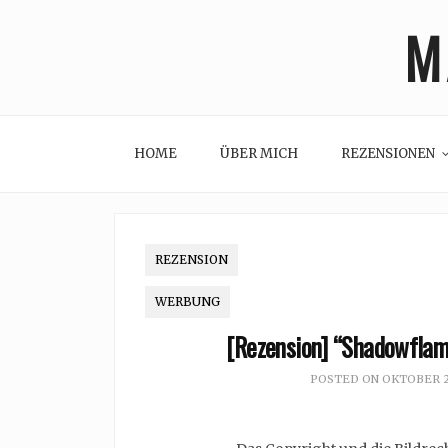
Skip
M
to
content
HOME
ÜBER MICH
REZENSIONEN
REZENSION
WERBUNG
[Rezension] “Shadowflame
POSTED ON
OKTOBER 2