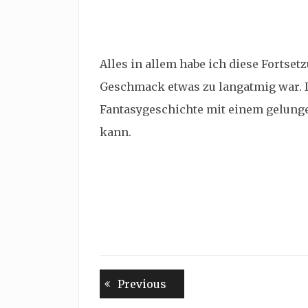
Alles in allem habe ich diese Fortse
Geschmack etwas zu langatmig war. D
Fantasygeschichte mit einem gelung
kann.
Beitragsnavigation
Previous
Previous
post: