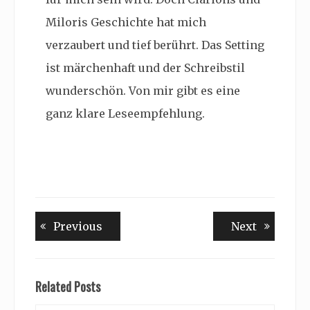
Miloris Geschichte hat mich
verzaubert und tief berührt. Das Setting
ist märchenhaft und der Schreibstil
wunderschön. Von mir gibt es eine
ganz klare Leseempfehlung.
Beitragsnavigation
Previous
Next
Previous
Next
post:
post:
Related Posts