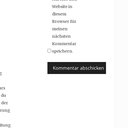
Website in
diesem
Browser für
meinen
nächsten
Kommentar
speichern.
g
ars
 du
 der
erung
itung