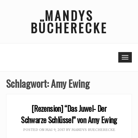
Skip
MANDYS
to
content
BÜCHERECKE
Togg
Schlagwort:
Amy Ewing
[Rezension] “Das Juwel- Der
Schwarze Schlüssel” von Amy Ewing
POSTED ON
MAI 9, 2017
BY
MANDYS BUECHERECKE