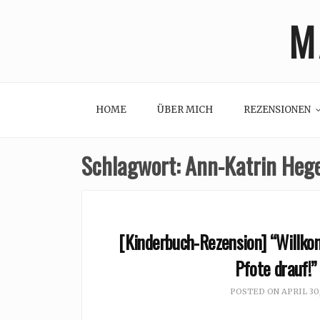
Skip
M
to
content
HOME
ÜBER MICH
REZENSIONEN
Schlagwort:
Ann-Katrin Heg
[Kinderbuch-Rezension] “Willko
Pfote drauf!”
POSTED ON
APRIL 30