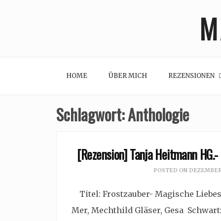
Skip
M
to
content
HOME
ÜBER MICH
REZENSIONEN
Schlagwort:
Anthologie
[Rezension] Tanja Heitmann HG.-
POSTED ON
DEZEMBER 
Titel: Frostzauber- Magische Liebes
Mer, Mechthild Gläser, Gesa Schwart