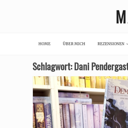
Skip
M
to
content
HOME
ÜBER MICH
REZENSIONEN
Schlagwort:
Dani Pendergas