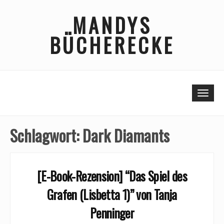
Skip
MANDYS
to
content
BÜCHERECKE
Togg
Schlagwort:
Dark Diamants
[E-Book-Rezension] “Das Spiel des
Grafen (Lisbetta 1)” von Tanja
Penninger