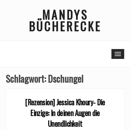
Skip
MANDYS
to
content
BÜCHERECKE
Togg
navi
Schlagwort:
Dschungel
[Rezension] Jessica Khoury- Die
Einzige: In deinen Augen die
Unendlichkeit