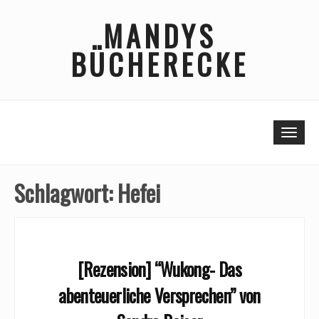
Skip
MANDYS
to
content
BÜCHERECKE
Togg
Schlagwort:
Hefei
[Rezension] “Wukong- Das
abenteuerliche Versprechen” von