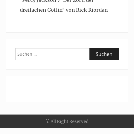
“Percy Jackson 7- Der Zorn der
dreifachen Göttin” von Rick Riordan
Suchen
nach:
© All Right Reserved