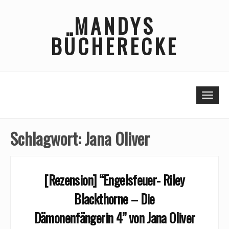
Skip
MANDYS
to
content
BÜCHERECKE
Togg
Schlagwort:
Jana Oliver
[Rezension] “Engelsfeuer- Riley
Blackthorne – Die
Dämonenfängerin 4” von Jana Oliver