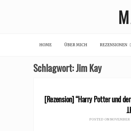
Skip
M
to
content
HOME
ÜBER MICH
REZENSIONEN
Schlagwort:
Jim Kay
[Rezension] “Harry Potter und de
J
POSTED ON
NOVEMBER 2