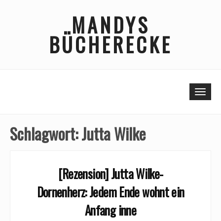
Skip
MANDYS
to
content
BÜCHERECKE
Togg
Schlagwort:
Jutta Wilke
[Rezension] Jutta Wilke-
Dornenherz: Jedem Ende wohnt ein
Anfang inne