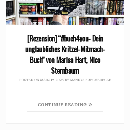
[Rezension] “#buch4you- Dein
unglaubliches Kritzel-Mitmach-
Buch” von Marisa Hart, Nico
Sternbaum
POSTED ON
MÄRZ 19, 2025
BY
MANDYS BUECHERECKE
CONTINUE READING