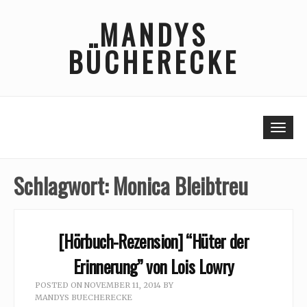
Skip
MANDYS
to
content
BÜCHERECKE
Togg
Schlagwort:
Monica Bleibtreu
[Hörbuch-Rezension] “Hüter der
Erinnerung” von Lois Lowry
POSTED ON
NOVEMBER 11, 2014
BY
MANDYS BUECHERECKE