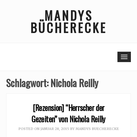
Skip
MANDYS
to
content
BÜCHERECKE
Togg
Schlagwort:
Nichola Reilly
[Rezension] “Herrscher der
Gezeiten” von Nichola Reilly
POSTED ON
JANUAR 28, 2015
BY
MANDYS BUECHERECKE