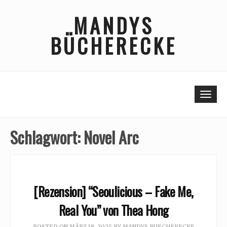
Skip
MANDYS
to
content
BÜCHERECKE
Togg
Schlagwort:
Novel Arc
[Rezension] “Seoulicious – Fake Me,
Real You” von Thea Hong
POSTED ON
MÄRZ 18, 2025
BY
MANDYS BUECHERECKE