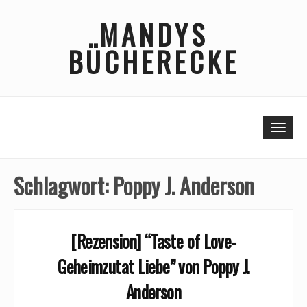
Skip
MANDYS
to
content
BÜCHERECKE
Togg
Schlagwort:
Poppy J. Anderson
[Rezension] “Taste of Love-
Geheimzutat Liebe” von Poppy J.
Anderson