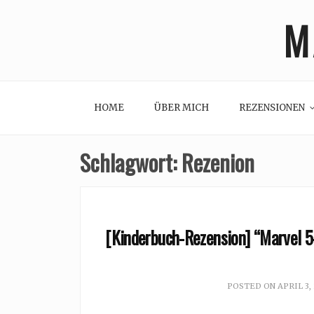
Skip
M
to
content
HOME
ÜBER MICH
REZENSIONEN
Schlagwort:
Rezenion
[Kinderbuch-Rezension] “Marvel 
POSTED ON
APRIL 3,