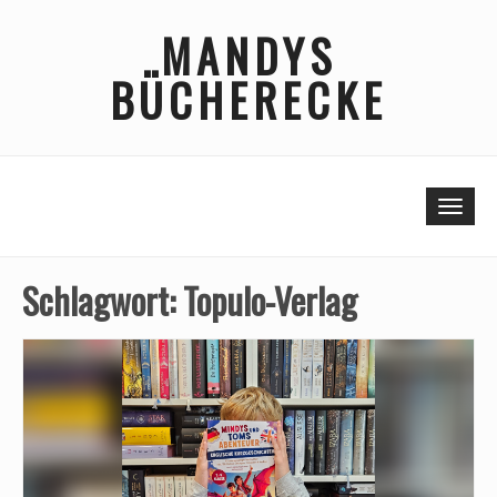
Skip
MANDYS
to
content
BÜCHERECKE
Togg
Schlagwort:
Topulo-Verlag