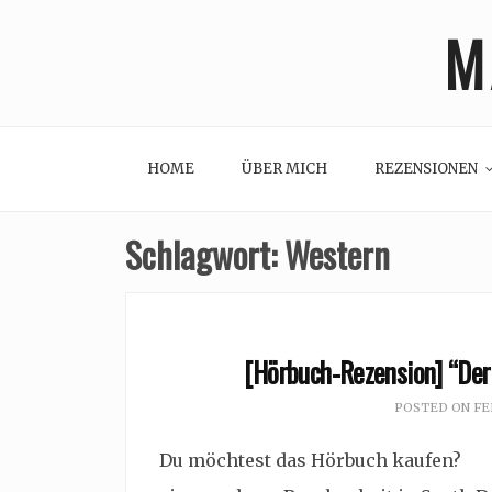
Skip
M
to
content
HOME
ÜBER MICH
REZENSIONEN
Schlagwort:
Western
[Hörbuch-Rezension] “Der
POSTED ON
FE
Du möchtest das Hörbuch kaufen? D