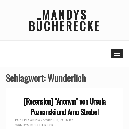
Skip
MANDYS
to
content
BÜCHERECKE
Togg
Schlagwort:
Wunderlich
[Rezension] “Anonym” von Ursula
Poznanski und Arno Strobel
POSTED ON
NOVEMBER 11, 2016
BY
MANDYS BUECHERECKE