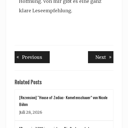
Hoffnung. Von mir gibt es eine ganz
klare Leseempfehlung.
Beitragsnavigation
Previous
Next
Previous
Next
post:
post:
Related Posts
[Rezension] “House of Zodiac- Kometenschauer” von Nicole
Böhm
Juli 28, 2026