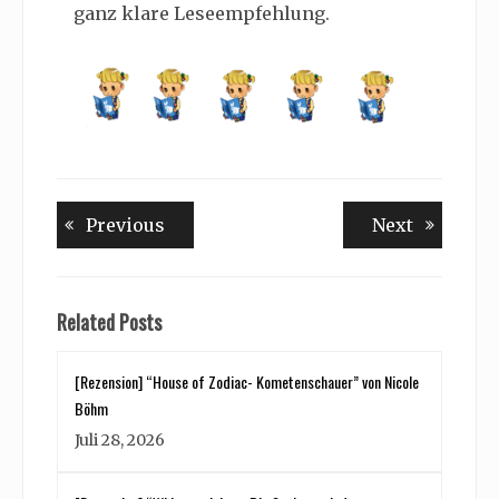
ganz klare Leseempfehlung.
Beitragsnavigation
Previous
Next
Previous
Next
post:
post:
Related Posts
[Rezension] “House of Zodiac- Kometenschauer” von Nicole
Böhm
Juli 28, 2026