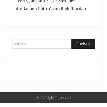
“Percy Jackson 7- Der Zorn der
dreifachen Göttin” von Rick Riordan
Suchen
nach:
© All Right Reserved