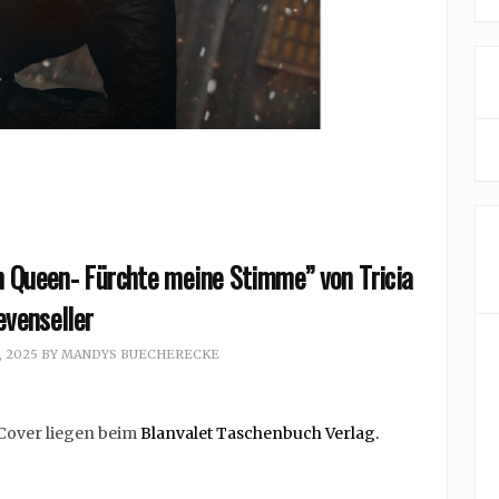
n Queen- Fürchte meine Stimme” von Tricia
evenseller
, 2025
BY
MANDYS BUECHERECKE
 Cover liegen beim
Blanvalet Taschenbuch Verlag.