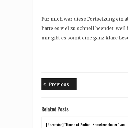
Für mich war diese Fortsetzung ein ab
hatte es viel zu schnell beendet, weil
mir gibt es somit eine ganz klare Le
Beitragsnavigation
Previous
Previous
post:
Related Posts
[Rezension] “House of Zodiac- Kometenschauer” von