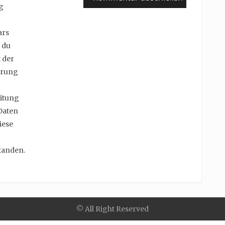
g
ars
 du
 der
erung
itung
Daten
iese
tanden.
© All Right Reserved