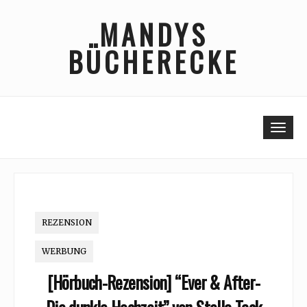
Skip
MANDYS
to
content
BÜCHERECKE
Togg
REZENSION
WERBUNG
[Hörbuch-Rezension] “Ever & After-