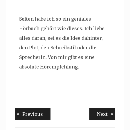
Selten habe ich so ein geniales
Hörbuch gehört wie dieses. Ich liebe
alles daran, sei es die Idee dahinter,
den Plot, den Schreibstil oder die
Sprecherin. Von mir gibt es eine
absolute Hörempfehlung.
Beitragsnavigation
Previous
Next
Previous
Next
post:
post: