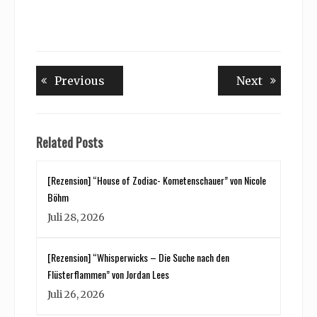
Beitragsnavigation
Previous
Next
Previous
Next
post:
post:
Related Posts
[Rezension] “House of Zodiac- Kometenschauer” von Nicole
Böhm
Juli 28, 2026
[Rezension] “Whisperwicks – Die Suche nach den
Flüsterflammen” von Jordan Lees
Juli 26, 2026