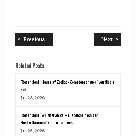
Beitragsnavigation
Previous
Next
Previous
Next
post:
post:
Related Posts
[Rezension] “House of Zodiac- Kometenschauer” von Nicole
Böhm
Juli 28, 2026
[Rezension] “Whisperwicks – Die Suche nach den
Flüsterflammen” von Jordan Lees
Juli 26, 2026