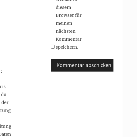
diesem
Browser für
meinen
nächsten
Kommentar
speichern.
g
ars
 du
 der
erung
itung
Daten