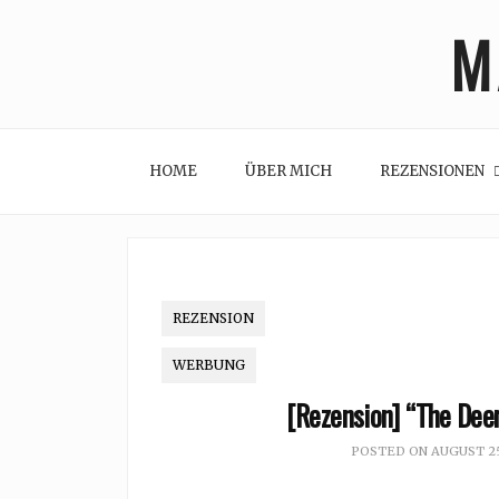
Skip
M
to
content
HOME
ÜBER MICH
REZENSIONEN
REZENSION
WERBUNG
[Rezension] “The Deer
POSTED ON
AUGUST 25