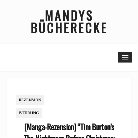
Skip
MANDYS
to
content
BÜCHERECKE
Togg
REZENSION
WERBUNG
[Manga-Rezension] “Tim Burton’s