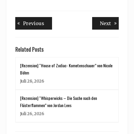
Beitragsnavigation
Previous
Next
Previous
Next
post:
post:
Related Posts
[Rezension] “House of Zodiac- Kometenschauer” von Nicole
Böhm
Juli 28, 2026
[Rezension] “Whisperwicks – Die Suche nach den
Flüsterflammen” von Jordan Lees
Juli 26, 2026