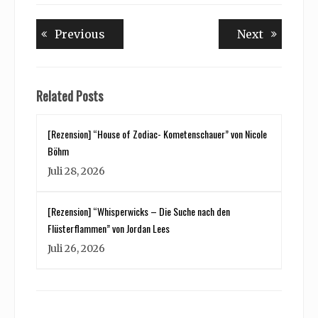
Beitragsnavigation
Previous
Next
Previous
Next
post:
post:
Related Posts
[Rezension] “House of Zodiac- Kometenschauer” von Nicole
Böhm
Juli 28, 2026
[Rezension] “Whisperwicks – Die Suche nach den
Flüsterflammen” von Jordan Lees
Juli 26, 2026