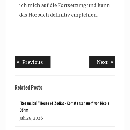
ich mich auf die Fortsetzung und kann
das Hörbuch definitiv empfehlen.
Beitragsnavigation
Previous
Next
Previous
Next
post:
post:
Related Posts
[Rezension] “House of Zodiac- Kometenschauer” von Nicole
Böhm
Juli 28, 2026