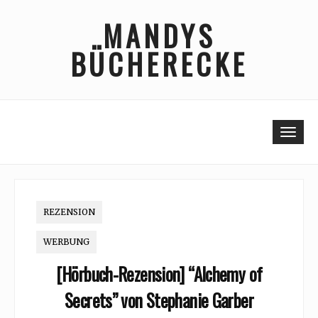
Skip
MANDYS
to
content
BÜCHERECKE
Togg
REZENSION
WERBUNG
[Hörbuch-Rezension] “Alchemy of
Secrets” von Stephanie Garber