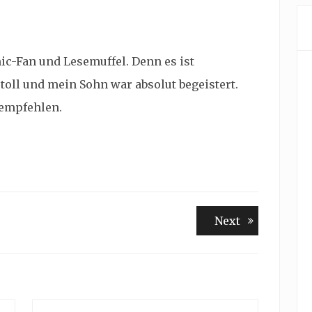
mic-Fan und Lesemuffel. Denn es ist
 toll und mein Sohn war absolut begeistert.
 empfehlen.
Next
Next
post: