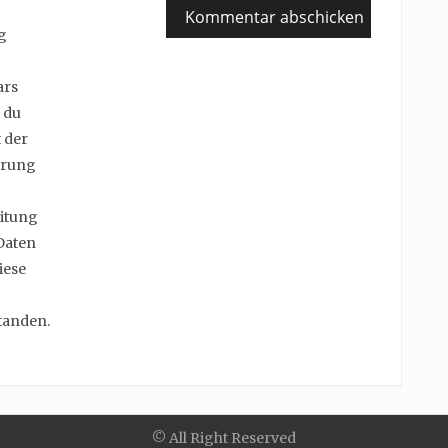
g
ars
 du
 der
erung
itung
Daten
iese
tanden.
© All Right Reserved