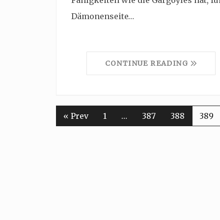
Fähigkeiten wie die Gargoyles hat, füh
Dämonenseite…
CONTINUE READING
« Prev
1
…
387
388
389