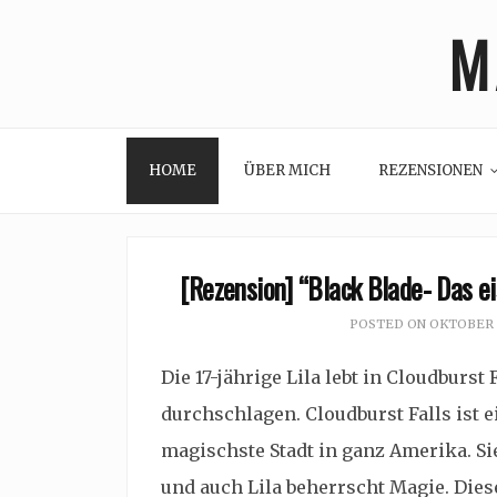
Skip
M
to
content
HOME
ÜBER MICH
REZENSIONEN
[Rezension] “Black Blade- Das ei
POSTED ON
OKTOBER 5
Die 17-jährige Lila lebt in Cloudburst
durchschlagen. Cloudburst Falls ist 
magischste Stadt in ganz Amerika. S
und auch Lila beherrscht Magie. Dies