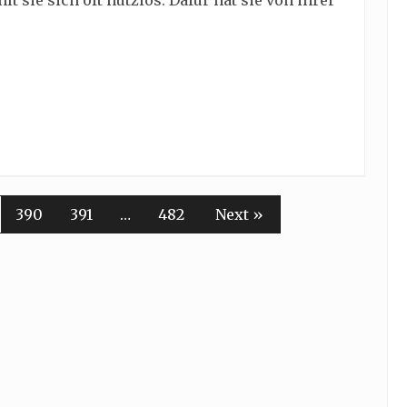
lt sie sich oft nutzlos. Dafür hat sie von ihrer
390
391
…
482
Next »