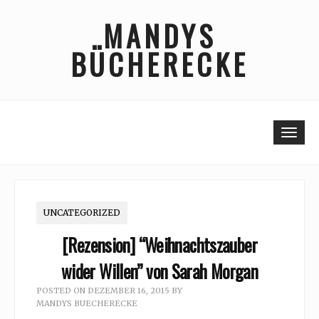
Skip
MANDYS
to
content
BÜCHERECKE
Togg
UNCATEGORIZED
[Rezension] “Weihnachtszauber
wider Willen” von Sarah Morgan
POSTED ON
DEZEMBER 16, 2015
BY
MANDYS BUECHERECKE