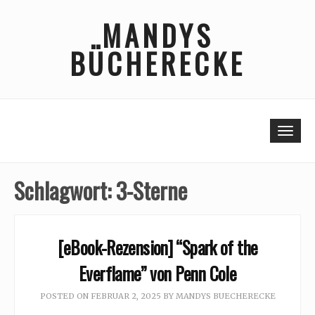
Skip
MANDYS
to
content
BÜCHERECKE
Togg
Schlagwort:
3-Sterne
[eBook-Rezension] “Spark of the
Everflame” von Penn Cole
POSTED ON
FEBRUAR 2, 2025
BY
MANDYS BUECHERECKE