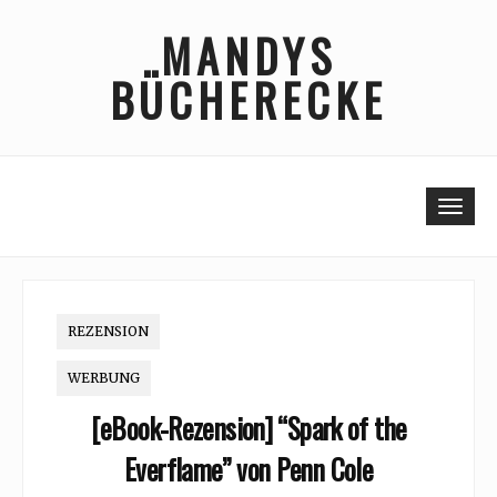
Skip
MANDYS
to
content
BÜCHERECKE
Togg
REZENSION
WERBUNG
[eBook-Rezension] “Spark of the
Everflame” von Penn Cole