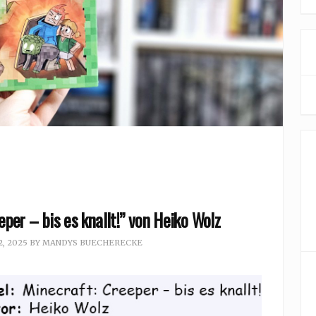
per – bis es knallt!” von Heiko Wolz
, 2025
BY
MANDYS BUECHERECKE