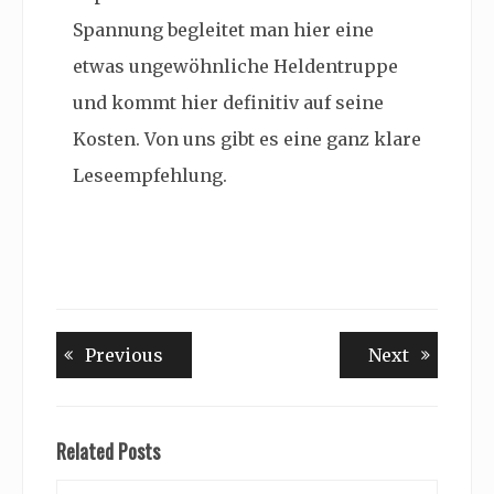
Spannung begleitet man hier eine
etwas ungewöhnliche Heldentruppe
und kommt hier definitiv auf seine
Kosten. Von uns gibt es eine ganz klare
Leseempfehlung.
Beitragsnavigation
Previous
Next
Previous
Next
post:
post:
Related Posts