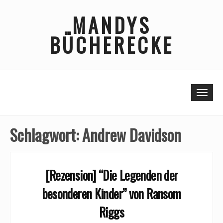
Skip
MANDYS
to
content
BÜCHERECKE
Togg
Schlagwort:
Andrew Davidson
[Rezension] “Die Legenden der
besonderen Kinder” von Ransom
Riggs