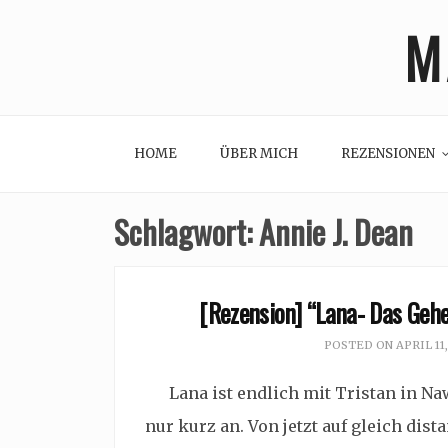
Skip
M
to
content
HOME
ÜBER MICH
REZENSIONEN
Schlagwort:
Annie J. Dean
[Rezension] “Lana- Das Gehe
POSTED ON
APRIL 11
Lana ist endlich mit Tristan in Naw
nur kurz an. Von jetzt auf gleich dist