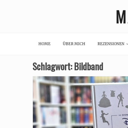
Skip
M
to
content
HOME
ÜBER MICH
REZENSIONEN
Schlagwort:
Bildband